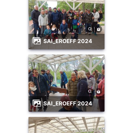
SAI_EROEFF 2024
SAI_EROEFF 2024