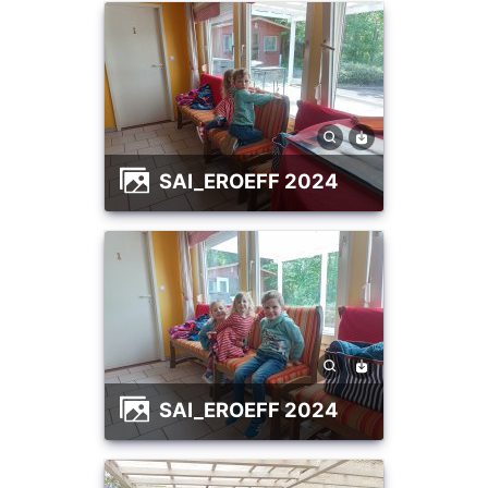
SAI_EROEFF 2024
SAI_EROEFF 2024