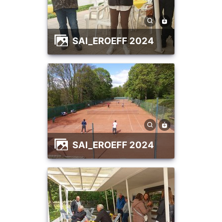
SAI_EROEFF 2024
SAI_EROEFF 2024