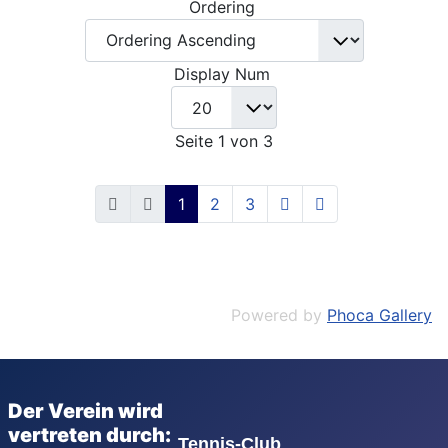
Ordering
Display Num
Seite 1 von 3
1
2
3
Powered by
Phoca Gallery
Der Verein wird
vertreten durch:
Tennis-Club