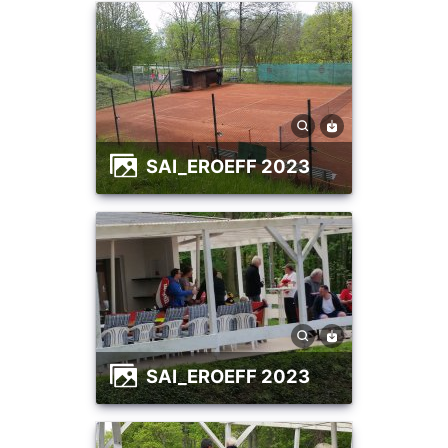
SAI_EROEFF 2023
SAI_EROEFF 2023