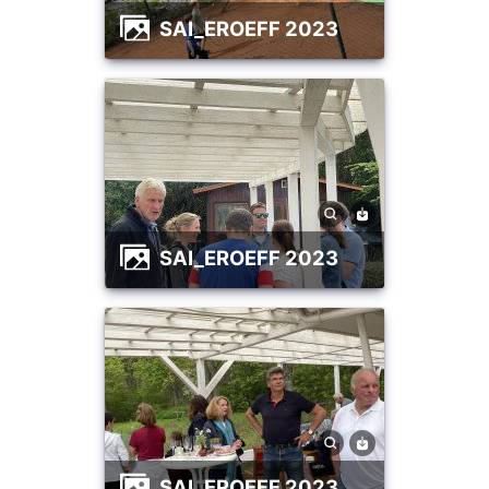
SAI_EROEFF 2023
SAI_EROEFF 2023
SAI_EROEFF 2023