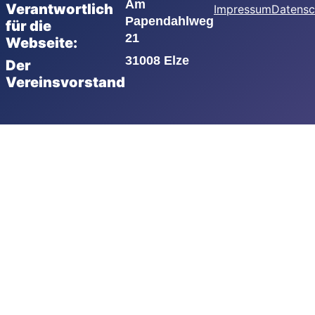
Am
Verantwortlich
Impressum
Datensc
Papendahlweg
für die
21
Webseite:
31008 Elze
Der
Vereinsvorstand